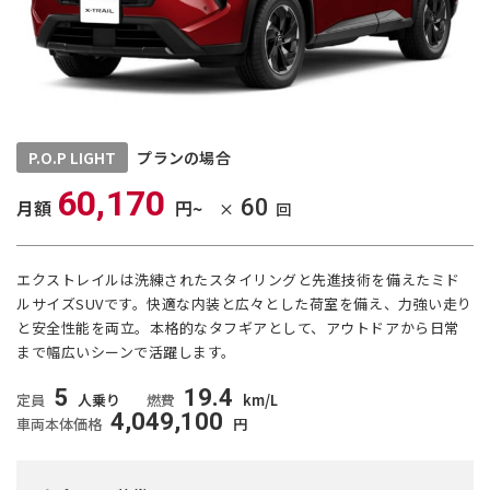
P.O.P LIGHT
プランの場合
60,170
60
月額
円~
×
回
エクストレイルは洗練されたスタイリングと先進技術を備えたミド
ルサイズSUVです。快適な内装と広々とした荷室を備え、力強い走り
と安全性能を両立。本格的なタフギアとして、アウトドアから日常
まで幅広いシーンで活躍します。
5
19.4
定員
人乗り
燃費
km/L
4,049,100
車両本体価格
円