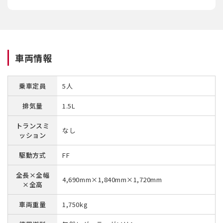
車両情報
乗車定員
5人
排気量
1.5L
トランスミ
なし
ッション
駆動方式
FF
全長×全幅
4,690mm×1,840mm×1,720mm
×全高
車両重量
1,750kg