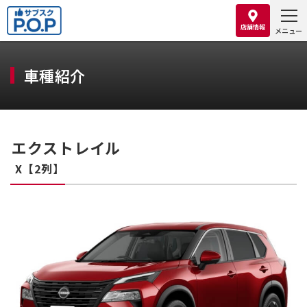
Skip
to
店舗情報
the
content
車種紹介
エクストレイル
X【2列】